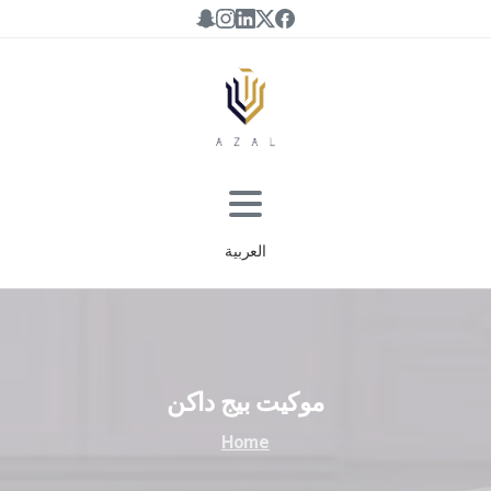
العربية
موكيت
بيج
داكن
Home